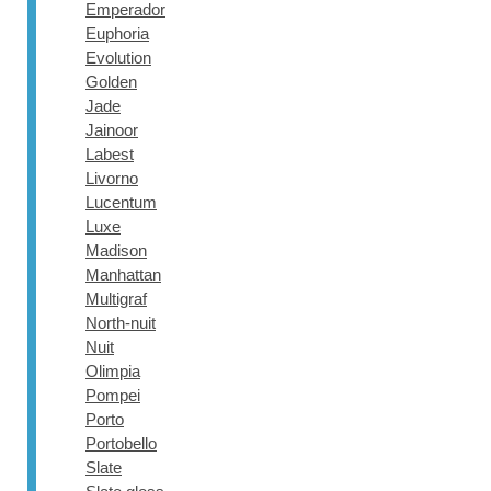
Emperador
Euphoria
Evolution
Golden
Jade
Jainoor
Labest
Livorno
Lucentum
Luxe
Madison
Manhattan
Multigraf
North-nuit
Nuit
Olimpia
Pompei
Porto
Portobello
Slate