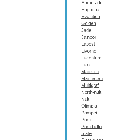
Emperador
Euphoria
Evolution
Golden
Jade
Jainoor
Labest
Livorno
Lucentum
Luxe
Madison
Manhattan
Multigraf
North-nuit
Nuit
Olimpia
Pompei
Porto
Portobello
Slate