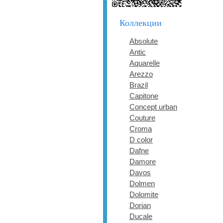
Коллекции
Absolute
Antic
Aquarelle
Arezzo
Brazil
Capitone
Concept urban
Couture
Croma
D color
Dafne
Damore
Davos
Dolmen
Dolomite
Dorian
Ducale