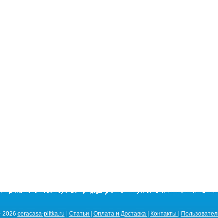
- 2026
ceracasa-plitka.ru
|
Статьи
|
Оплата и Доставка
|
Контакты
|
Пользовател