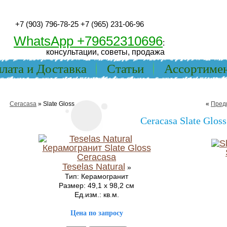
+7 (903) 796-78-25
+7 (965) 231-06-96
WhatsApp +79652310696
:
консультации, советы, продажа
лата и Доставка
Статьи
Ассортиме
Ceracasa
» Slate Gloss
«
Пред
Ceracasa Slate Gloss
Teselas Natural
»
Тип: Керамогранит
Размер: 49,1 x 98,2 см
Ед.изм.: кв.м.
Цена по запросу