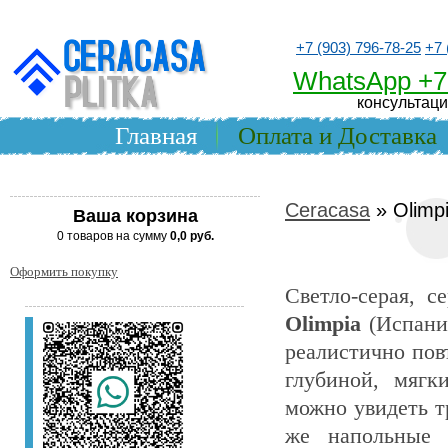
+7 (903) 796-78-25
+7 
WhatsApp +7
консультаци
Главная
Оплата и Доставка
Ceracasa
» Olimp
Ваша корзина
0 товаров на сумму
0,0 руб.
Оформить покупку
Светло-серая, с
Olimpia
(Испания
реалистично пов
глубиной, мягк
можно увидеть т
же напольные 