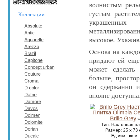
волнистым рель
густым растите
Коллекции
украшенных т
Absolute
металлизирован
Antic
высокое. Ухажива
Aquarelle
Arezzo
Основа на каждо
Brazil
придают ей еще
Capitone
Concept urban
может сделать
Couture
больше, простор
Croma
он сдержанно 
D color
вполне доступна
Dafne
Damore
Davos
Dolmen
Brillo Grey
»
Dolomite
Тип: Настенная пл
Dorian
Размер: 25 x 73
Ducale
Ед.изм.: кв.м.