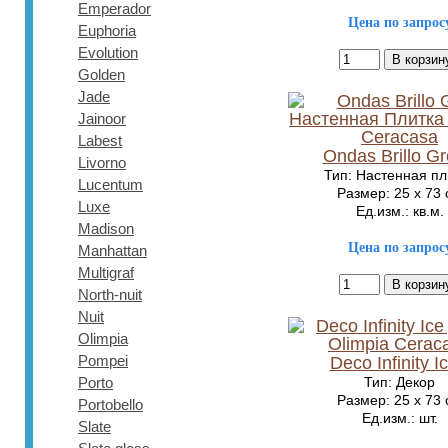
Emperador
Цена по запрос
Euphoria
Evolution
Golden
Jade
Jainoor
Labest
Ondas Brillo Gr
Livorno
Тип: Настенная пл
Lucentum
Размер: 25 x 73
Luxe
Ед.изм.: кв.м.
Madison
Цена по запрос
Manhattan
Multigraf
North-nuit
Nuit
Olimpia
Pompei
Deco Infinity I
Porto
Тип: Декор
Размер: 25 x 73
Portobello
Ед.изм.: шт.
Slate