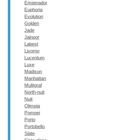
Emperador
Euphoria
Evolution
Golden
Jade
Jainoor
Labest
Livorno
Lucentum
Luxe
Madison
Manhattan
Multigraf
North-nuit
Nuit
Olimpia
Pompei
Porto
Portobello
Slate