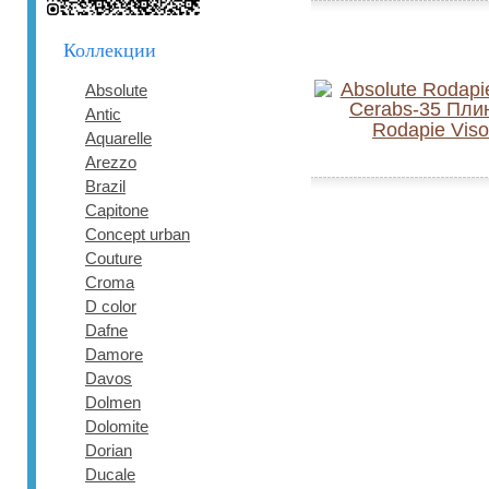
Коллекции
Absolute
Antic
Rodapie Vis
Aquarelle
Arezzo
Brazil
Capitone
Concept urban
Couture
Croma
D color
Dafne
Damore
Davos
Dolmen
Dolomite
Dorian
Ducale