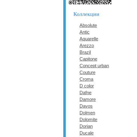
Коллекции
Absolute
Antic
Aquarelle
Arezzo
Brazil
Capitone
Concept urban
Couture
Croma
D color
Dafne
Damore
Davos
Dolmen
Dolomite
Dorian
Ducale