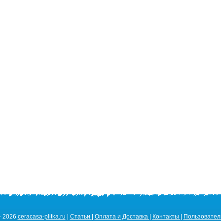
- 2026
ceracasa-plitka.ru
|
Статьи
|
Оплата и Доставка
|
Контакты
|
Пользовател