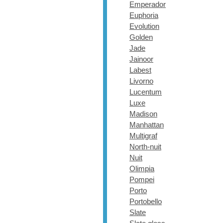
Emperador
Euphoria
Evolution
Golden
Jade
Jainoor
Labest
Livorno
Lucentum
Luxe
Madison
Manhattan
Multigraf
North-nuit
Nuit
Olimpia
Pompei
Porto
Portobello
Slate