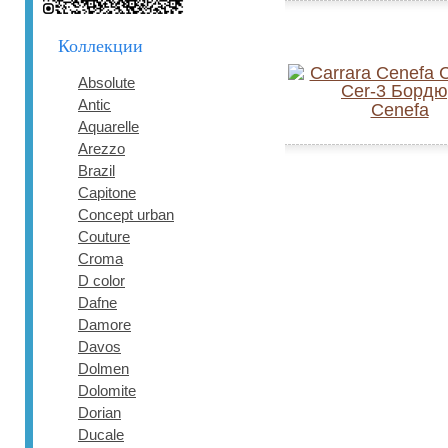
Коллекции
Absolute
Antic
Cenefa
Aquarelle
Arezzo
Brazil
Capitone
Concept urban
Couture
Croma
D color
Dafne
Damore
Davos
Dolmen
Dolomite
Dorian
Ducale