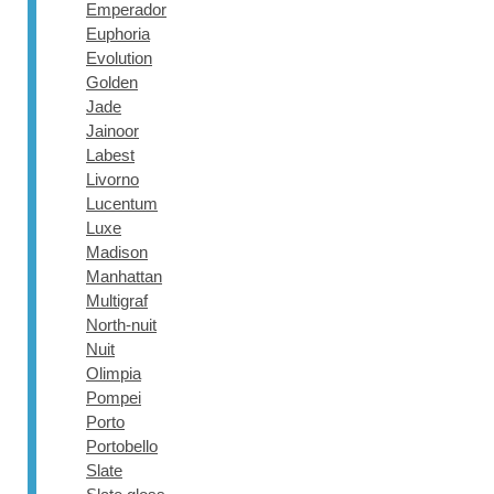
Emperador
Euphoria
Evolution
Golden
Jade
Jainoor
Labest
Livorno
Lucentum
Luxe
Madison
Manhattan
Multigraf
North-nuit
Nuit
Olimpia
Pompei
Porto
Portobello
Slate