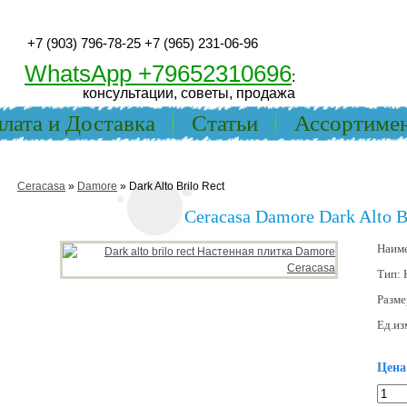
+7 (903) 796-78-25
+7 (965) 231-06-96
WhatsApp +79652310696
:
консультации, советы, продажа
лата и Доставка
Статьи
Ассортиме
Ceracasa
»
Damore
» Dark Alto Brilo Rect
Ceracasa Damore Dark Alto B
Наим
Тип:
Разме
Ед.из
Цена