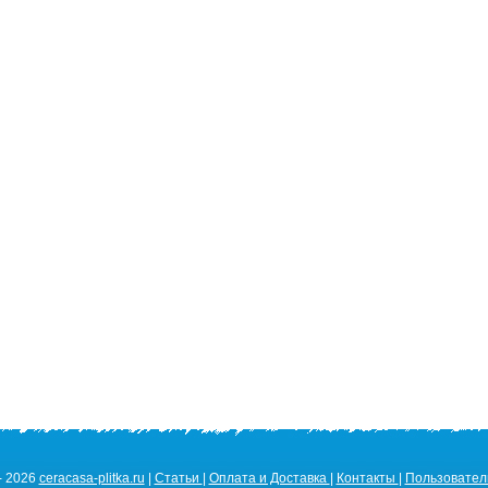
- 2026
ceracasa-plitka.ru
|
Статьи
|
Оплата и Доставка
|
Контакты
|
Пользовател