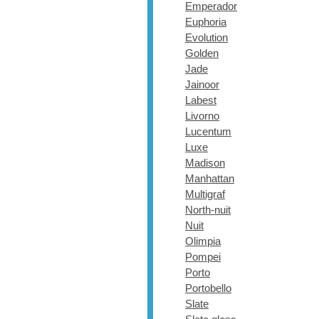
Emperador
Euphoria
Evolution
Golden
Jade
Jainoor
Labest
Livorno
Lucentum
Luxe
Madison
Manhattan
Multigraf
North-nuit
Nuit
Olimpia
Pompei
Porto
Portobello
Slate