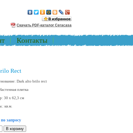
Скачать PDF-каталог Ceracasa
нт
Контакты
rilo Rect
енование:
Dark alto brilo rect
Настенная плитка
р:
30 x 62,3 см
м.:
кв.м.
 по запросу