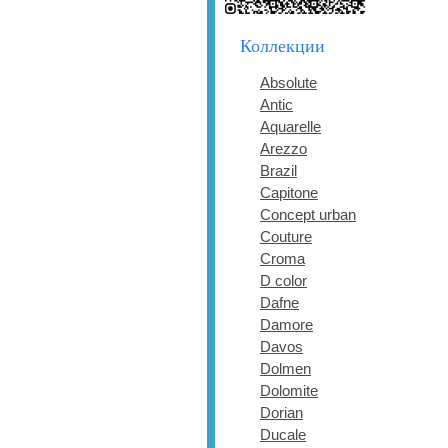
Коллекции
Absolute
Antic
Aquarelle
Arezzo
Brazil
Capitone
Concept urban
Couture
Croma
D color
Dafne
Damore
Davos
Dolmen
Dolomite
Dorian
Ducale