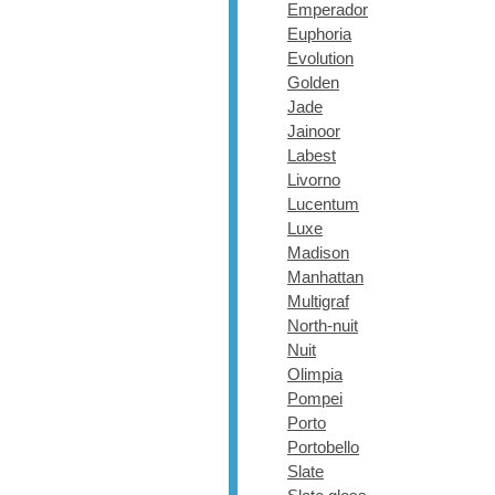
Emperador
Euphoria
Evolution
Golden
Jade
Jainoor
Labest
Livorno
Lucentum
Luxe
Madison
Manhattan
Multigraf
North-nuit
Nuit
Olimpia
Pompei
Porto
Portobello
Slate