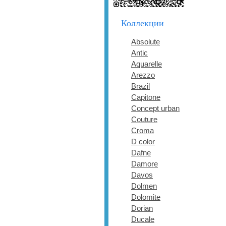
Коллекции
Absolute
Antic
Aquarelle
Arezzo
Brazil
Capitone
Concept urban
Couture
Croma
D color
Dafne
Damore
Davos
Dolmen
Dolomite
Dorian
Ducale