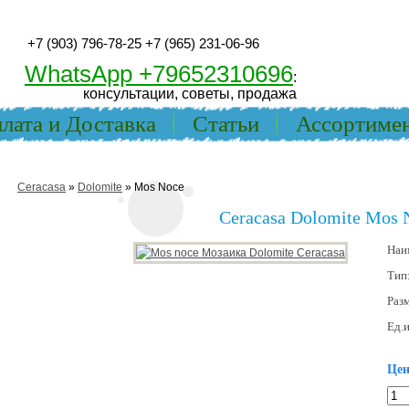
+7 (903) 796-78-25
+7 (965) 231-06-96
WhatsApp +79652310696
:
консультации, советы, продажа
лата и Доставка
Статьи
Ассортиме
Ceracasa
»
Dolomite
» Mos Noce
Ceracasa Dolomite Mos 
Наи
Тип
Раз
Ед.и
Цен