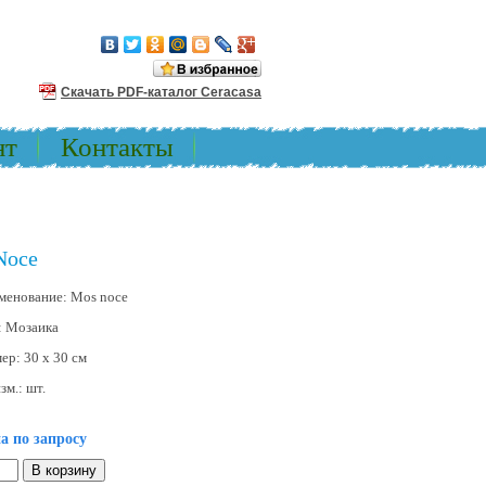
Скачать PDF-каталог Ceracasa
нт
Контакты
Noce
менование:
Mos noce
:
Мозаика
мер:
30 x 30 см
зм.:
шт.
а по запросу