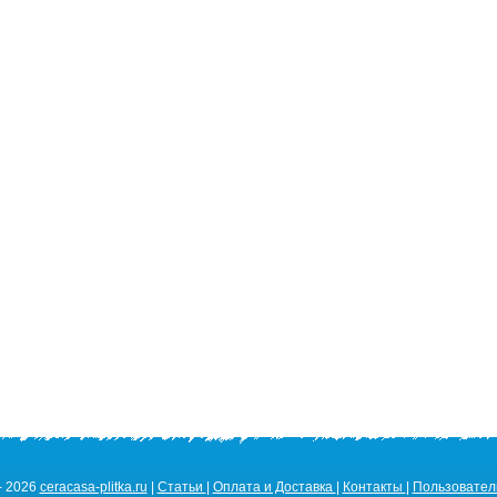
- 2026
ceracasa-plitka.ru
|
Статьи
|
Оплата и Доставка
|
Контакты
|
Пользовател