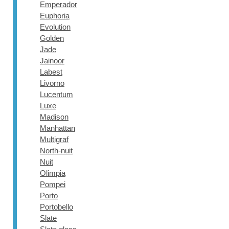
Emperador
Euphoria
Evolution
Golden
Jade
Jainoor
Labest
Livorno
Lucentum
Luxe
Madison
Manhattan
Multigraf
North-nuit
Nuit
Olimpia
Pompei
Porto
Portobello
Slate