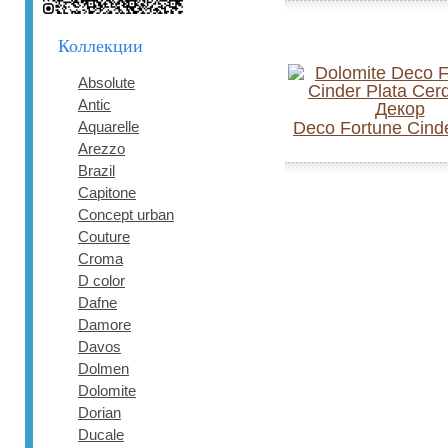
Коллекции
Absolute
Antic
Aquarelle
Deco Fortune Cinde
Arezzo
Brazil
Capitone
Concept urban
Couture
Croma
D color
Dafne
Damore
Davos
Dolmen
Dolomite
Dorian
Ducale