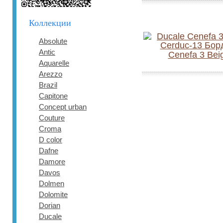
Коллекции
Absolute
Antic
Cenefa 3 Bei
Aquarelle
Arezzo
Brazil
Capitone
Concept urban
Couture
Croma
D color
Dafne
Damore
Davos
Dolmen
Dolomite
Dorian
Ducale