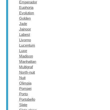
Emperador
Euphoria
Evolution
Golden
Jade
Jainoor
Labest
Livorno
Lucentum
Luxe
Madison
Manhattan
Multigraf
North-nuit
Nuit
Olimpia
Pompei
Porto
Portobello
Slate