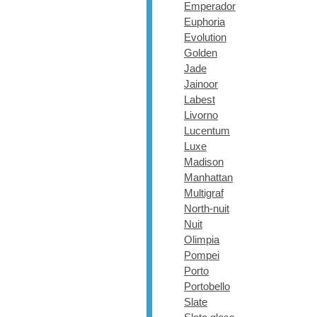
Emperador
Euphoria
Evolution
Golden
Jade
Jainoor
Labest
Livorno
Lucentum
Luxe
Madison
Manhattan
Multigraf
North-nuit
Nuit
Olimpia
Pompei
Porto
Portobello
Slate