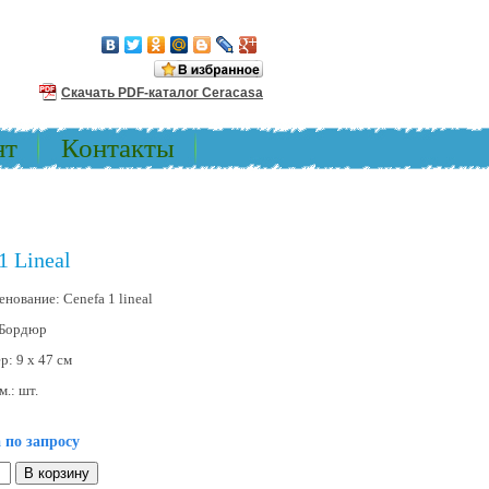
Скачать PDF-каталог Ceracasa
нт
Контакты
1 Lineal
енование:
Cenefa 1 lineal
Бордюр
ер:
9 x 47 см
м.:
шт.
 по запросу