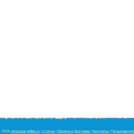
- 2026
ceracasa-plitka.ru
|
Статьи
|
Оплата и Доставка
|
Контакты
|
Пользовател