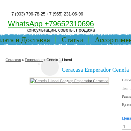
+7 (903) 796-78-25
+7 (965) 231-06-96
WhatsApp +79652310696
:
консультации, советы, продажа
лата и Доставка
Статьи
Ассортиме
Ceracasa
»
Emperador
» Cenefa 1 Lineal
Ceracasa Emperador Cenefa 
Наим
Тип:
Разм
Ед.из
Цена