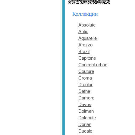
Коллекции
Absolute
Antic
Aquarelle
Arezzo
Brazil
Capitone
Concept urban
Couture
Croma
D color
Dafne
Damore
Davos
Dolmen
Dolomite
Dorian
Ducale