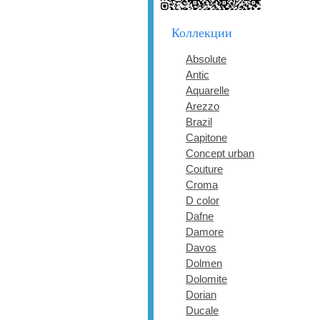
Коллекции
Absolute
Antic
Aquarelle
Arezzo
Brazil
Capitone
Concept urban
Couture
Croma
D color
Dafne
Damore
Davos
Dolmen
Dolomite
Dorian
Ducale