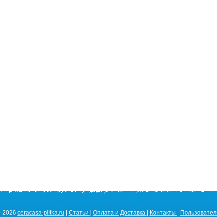
- 2026
ceracasa-plitka.ru
|
Статьи
|
Оплата и Доставка
|
Контакты
|
Пользовател