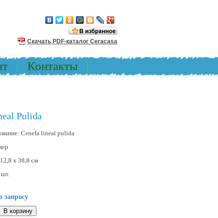
Скачать PDF-каталог Ceracasa
нт
Контакты
eal Pulida
ование:
Cenefa lineal pulida
кор
12,8 x 38,8 см
:
шт.
о запросу