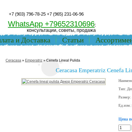
+7 (903) 796-78-25
+7 (965) 231-06-96
WhatsApp +79652310696
:
консультации, советы, продажа
лата и Доставка
Статьи
Ассортиме
Ceracasa
»
Emperatriz
» Cenefa Lineal Pulida
Ceracasa Emperatriz Cenefa Lin
Наимен
Тип:
Де
Размер:
Ед.изм.
Цена п