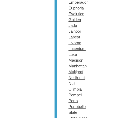
Emperador
Euphoria
Evolution
Golden
Jade
Jainoor
Labest
Livorno
Lucentum
Luxe
Madison
Manhattan
Multigraf
North-nuit
Nuit
Olimpia
Pompei
Porto
Portobello
Slate