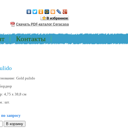
Скачать PDF-каталог Ceracasa
нт
Контакты
ulido
енование:
Gold pulido
Бордюр
ер:
4,75 x 38,8 см
м.:
шт.
 по запросу