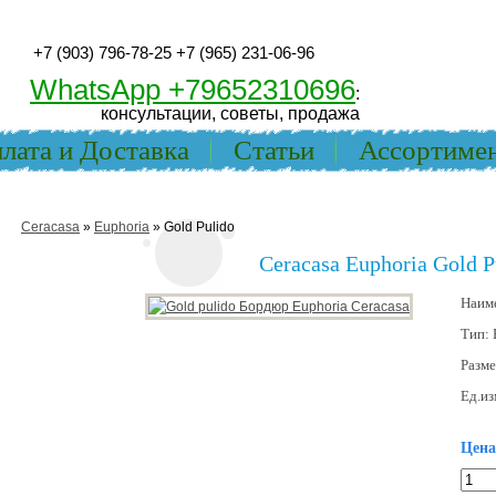
+7 (903) 796-78-25
+7 (965) 231-06-96
WhatsApp +79652310696
:
консультации, советы, продажа
лата и Доставка
Статьи
Ассортиме
Ceracasa
»
Euphoria
» Gold Pulido
Ceracasa Euphoria Gold P
Наим
Тип:
Разм
Ед.из
Цена