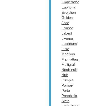
Emperador
Euphoria
Evolution
Golden
Jade
Jainoor
Labest
Livorno
Lucentum
Luxe
Madison
Manhattan
Multigraf
North-nuit
Nuit
Olimpia
Pompei
Porto
Portobello
Slate