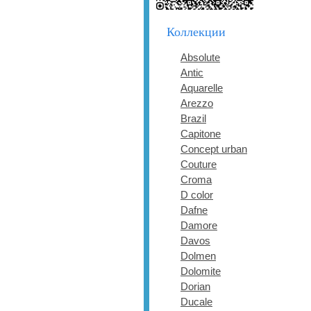
Коллекции
Absolute
Antic
Aquarelle
Arezzo
Brazil
Capitone
Concept urban
Couture
Croma
D color
Dafne
Damore
Davos
Dolmen
Dolomite
Dorian
Ducale