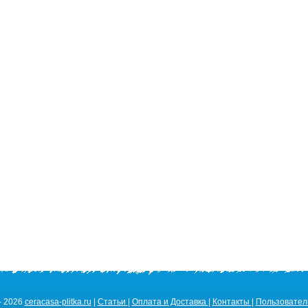
- 2026
ceracasa-plitka.ru
|
Статьи
|
Оплата и Доставка
|
Контакты
|
Пользовател