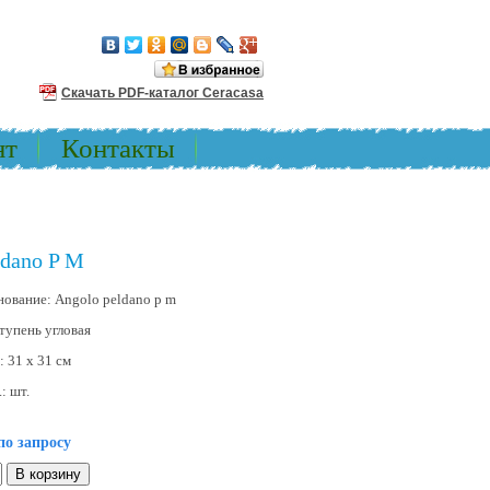
Скачать PDF-каталог Ceracasa
нт
Контакты
ldano P M
нование:
Angolo peldano p m
тупень угловая
р:
31 x 31 см
.:
шт.
по запросу