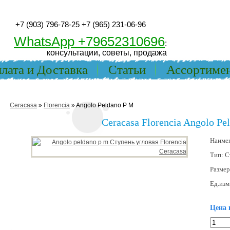
+7 (903) 796-78-25
+7 (965) 231-06-96
WhatsApp +79652310696
:
консультации, советы, продажа
лата и Доставка
Статьи
Ассортиме
Ceracasa
»
Florencia
» Angolo Peldano P M
Ceracasa Florencia Angolo Pe
Наиме
Тип:
С
Разме
Ед.изм
Цена 