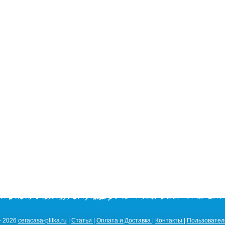
- 2026
ceracasa-plitka.ru
|
Статьи
|
Оплата и Доставка
|
Контакты
|
Пользовател