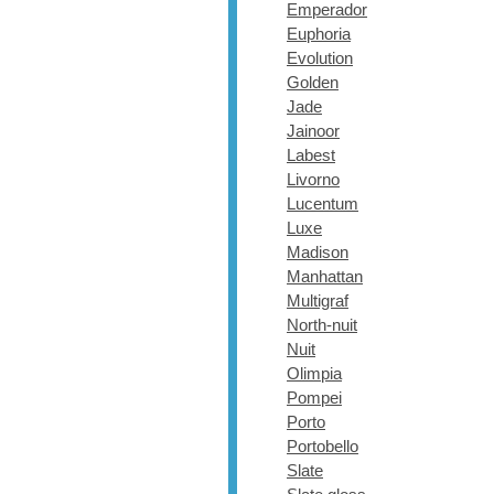
Emperador
Euphoria
Evolution
Golden
Jade
Jainoor
Labest
Livorno
Lucentum
Luxe
Madison
Manhattan
Multigraf
North-nuit
Nuit
Olimpia
Pompei
Porto
Portobello
Slate