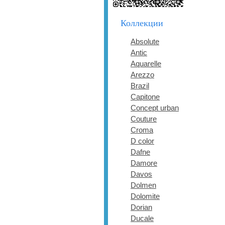
Коллекции
Absolute
Antic
Aquarelle
Arezzo
Brazil
Capitone
Concept urban
Couture
Croma
D color
Dafne
Damore
Davos
Dolmen
Dolomite
Dorian
Ducale