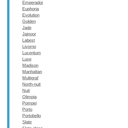
Emperador
Euphoria
Evolution
Golden
Jade
Jainoor
Labest
Livorno
Lucentum
Luxe
Madison
Manhattan
Multigraf
North-nuit
Nuit
Olimpia
Pompei
Porto
Portobello
Slate