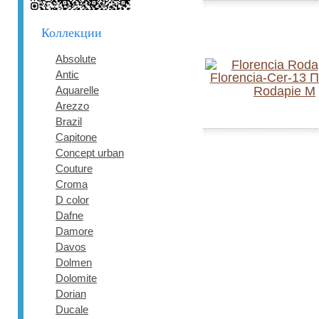
Коллекции
Absolute
Antic
Aquarelle
Rodapie M
Arezzo
Brazil
Capitone
Concept urban
Couture
Croma
D color
Dafne
Damore
Davos
Dolmen
Dolomite
Dorian
Ducale