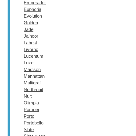
Emperador
Euphoria
Evolution
Golden
Jade
Jainoor
Labest
Livorno
Lucentum
Luxe
Madison
Manhattan
Multigraf
North-nuit
Nuit
Olimpia
Pompei
Porto
Portobello
Slate