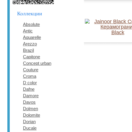
Коллекции
Absolute
Antic
Black
Aquarelle
Arezzo
Brazil
Capitone
Concept urban
Couture
Croma
D color
Dafne
Damore
Davos
Dolmen
Dolomite
Dorian
Ducale