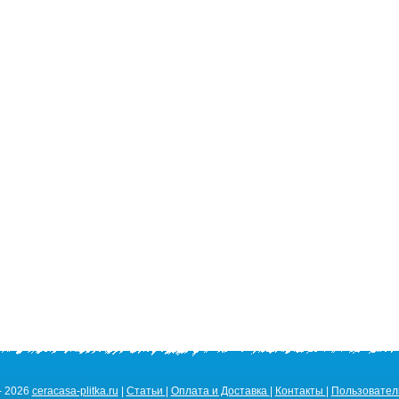
- 2026
ceracasa-plitka.ru
|
Статьи
|
Оплата и Доставка
|
Контакты
|
Пользовател