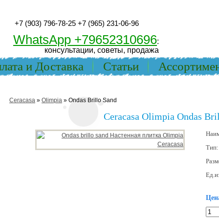
+7 (903) 796-78-25
+7 (965) 231-06-96
WhatsApp +79652310696
:
консультации, советы, продажа
лата и Доставка
Статьи
Ассортиме
Ceracasa
»
Olimpia
» Ondas Brillo Sand
Ceracasa Olimpia Ondas Bri
Наи
Тип
Разм
Ед.и
Цен