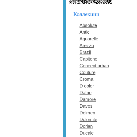
Коллекции
Absolute
Antic
Aquarelle
Arezzo
Brazil
Capitone
Concept urban
Couture
Croma
D color
Dafne
Damore
Davos
Dolmen
Dolomite
Dorian
Ducale