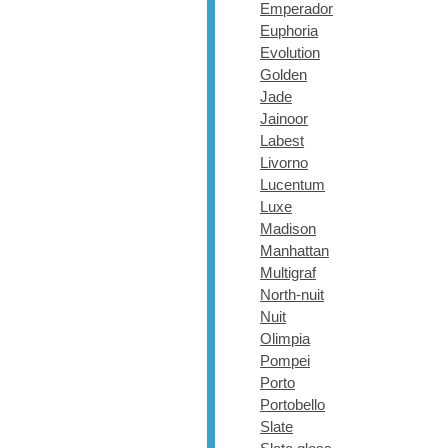
Emperador
Euphoria
Evolution
Golden
Jade
Jainoor
Labest
Livorno
Lucentum
Luxe
Madison
Manhattan
Multigraf
North-nuit
Nuit
Olimpia
Pompei
Porto
Portobello
Slate