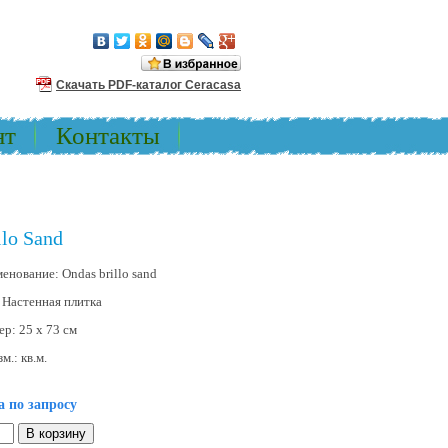
Скачать PDF-каталог Ceracasa
нт
Контакты
llo Sand
менование:
Ondas brillo sand
:
Настенная плитка
ер:
25 x 73 см
зм.:
кв.м.
а по запросу