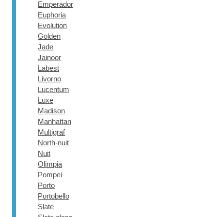
Emperador
Euphoria
Evolution
Golden
Jade
Jainoor
Labest
Livorno
Lucentum
Luxe
Madison
Manhattan
Multigraf
North-nuit
Nuit
Olimpia
Pompei
Porto
Portobello
Slate