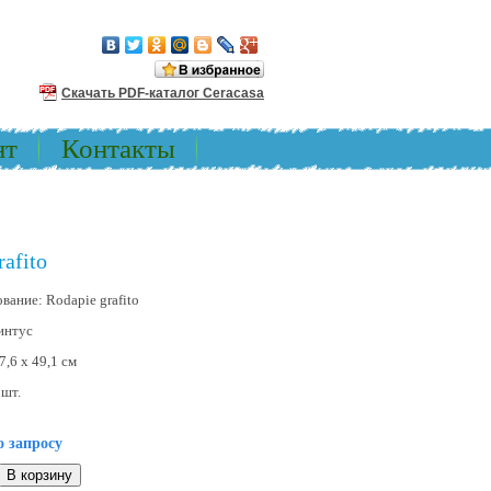
Скачать PDF-каталог Ceracasa
нт
Контакты
afito
ование:
Rodapie grafito
интус
7,6 x 49,1 см
:
шт.
о запросу