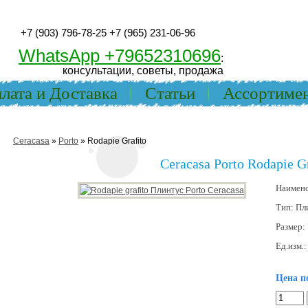
+7 (903) 796-78-25
+7 (965) 231-06-96
WhatsApp +79652310696
:
консультации, советы, продажа
лата и Доставка
Статьи
Ассортиме
Ceracasa
»
Porto
» Rodapie Grafito
Ceracasa Porto Rodapie Gr
Наимен
Тип:
Пл
Размер:
Ед.изм.
Цена п