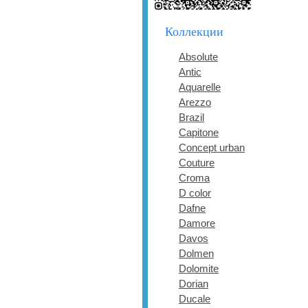
Коллекции
Absolute
Antic
Aquarelle
Arezzo
Brazil
Capitone
Concept urban
Couture
Croma
D color
Dafne
Damore
Davos
Dolmen
Dolomite
Dorian
Ducale