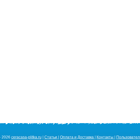
- 2026
ceracasa-plitka.ru
|
Статьи
|
Оплата и Доставка
|
Контакты
|
Пользовател