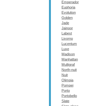
Emperador
Euphoria
Evolution
Golden
Jade
Jainoor
Labest
Livorno
Lucentum
Luxe
Madison
Manhattan
Multigraf
North-nuit
Nuit
Olimpia
Pompei
Porto
Portobello
Slate