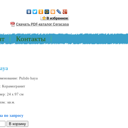
Скачать PDF-каталог Ceracasa
нт
Контакты
Haya
менование:
Pulido haya
:
Керамогранит
мер:
24 x 97 см
изм.:
кв.м.
а по запросу