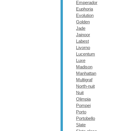
Emperador
Euphoria
Evolution
Golden
Jade
Jainoor
Labest
Livorno
Lucentum
Luxe
Madison
Manhattan
Multigraf
North-nuit
Nuit
Olimpia
Pompei
Porto
Portobello
Slate