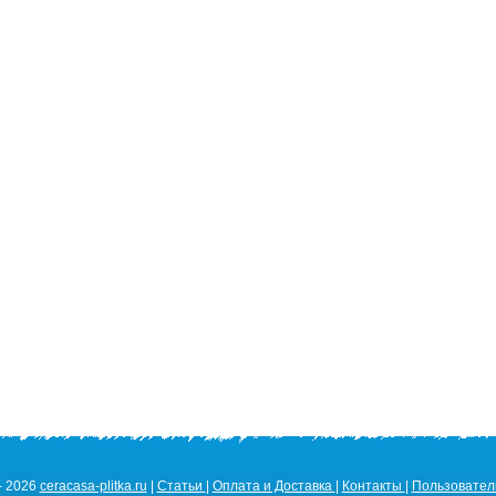
- 2026
ceracasa-plitka.ru
|
Статьи
|
Оплата и Доставка
|
Контакты
|
Пользовател