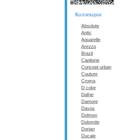
Коллекции
Absolute
Antic
Aquarelle
Arezzo
Brazil
Capitone
Concept urban
Couture
Croma
D color
Dafne
Damore
Davos
Dolmen
Dolomite
Dorian
Ducale