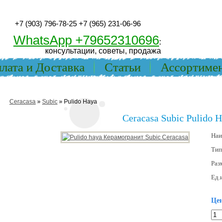
+7 (903) 796-78-25
+7 (965) 231-06-96
WhatsApp +79652310696
:
консультации, советы, продажа
лата и Доставка
Статьи
Ассортиме
Ceracasa
»
Subic
» Pulido Haya
Ceracasa Subic Pulido 
Наи
Тип
Раз
Ед.
Цен