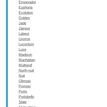
Emperador
Euphoria
Evolution
Golden
Jade
Jainoor
Labest
Livorno
Lucentum
Luxe
Madison
Manhattan
Multigraf
North-nuit
Nuit
Olimpia
Pompei
Porto
Portobello
Slate