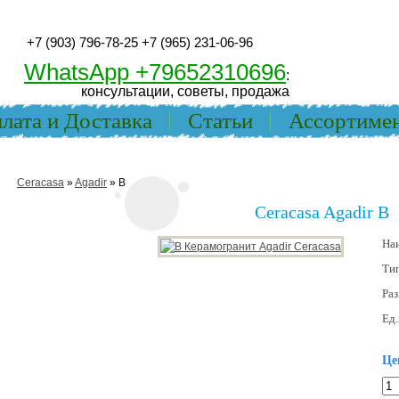
+7 (903) 796-78-25
+7 (965) 231-06-96
WhatsApp +79652310696
:
консультации, советы, продажа
лата и Доставка
Статьи
Ассортиме
Ceracasa
»
Agadir
» B
Ceracasa Agadir B
На
Ти
Ра
Ед.
Це