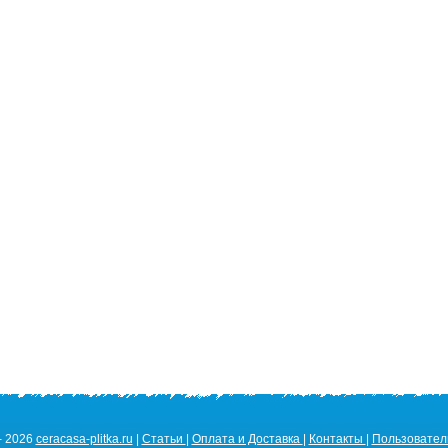
- 2026
ceracasa-plitka.ru
|
Статьи
|
Оплата и Доставка
|
Контакты
|
Пользовател