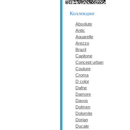
Коллекции
Absolute
Antic
Aquarelle
Arezzo
Brazil
Capitone
Concept urban
Couture
Croma
D color
Dafne
Damore
Davos
Dolmen
Dolomite
Dorian
Ducale