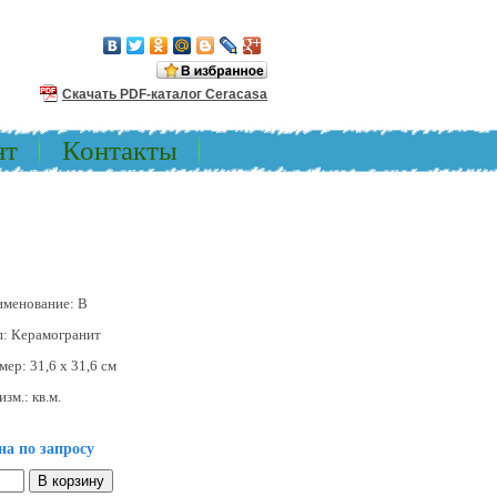
Скачать PDF-каталог Ceracasa
нт
Контакты
именование:
B
п:
Керамогранит
змер:
31,6 x 31,6 см
изм.:
кв.м.
на по запросу