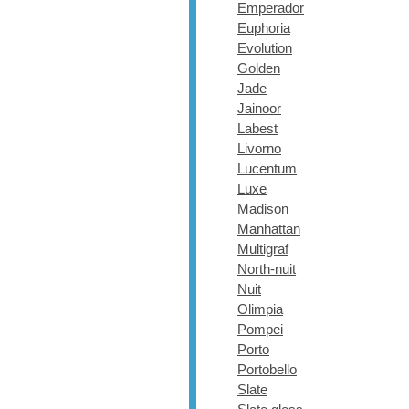
Emperador
Euphoria
Evolution
Golden
Jade
Jainoor
Labest
Livorno
Lucentum
Luxe
Madison
Manhattan
Multigraf
North-nuit
Nuit
Olimpia
Pompei
Porto
Portobello
Slate