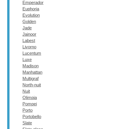
Emperador
Euphoria
Evolution
Golden
Jade
Jainoor
Labest
Livorno
Lucentum
Luxe
Madison
Manhattan
Multigraf
North-nuit
Nuit
Olimpia
Pompei
Porto
Portobello
Slate