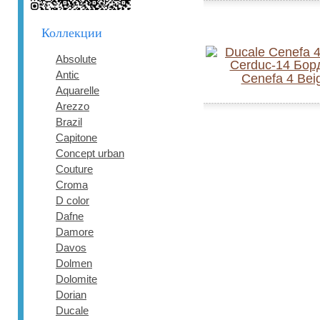
Коллекции
Absolute
Antic
Cenefa 4 Bei
Aquarelle
Arezzo
Brazil
Capitone
Concept urban
Couture
Croma
D color
Dafne
Damore
Davos
Dolmen
Dolomite
Dorian
Ducale