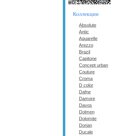
Коллекции
Absolute
Antic
Aquarelle
Arezzo
Brazil
Capitone
Concept urban
Couture
Croma
D color
Dafne
Damore
Davos
Dolmen
Dolomite
Dorian
Ducale