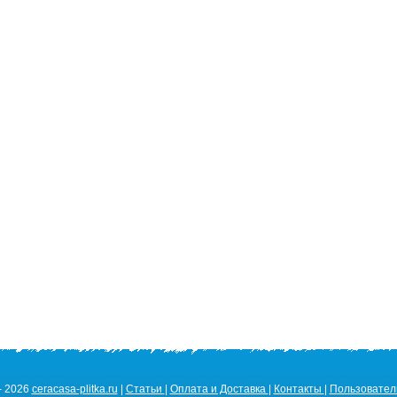
- 2026
ceracasa-plitka.ru
|
Статьи
|
Оплата и Доставка
|
Контакты
|
Пользовател