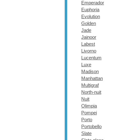
Emperador
Euphoria
Evolution
Golden
Jade
Jainoor
Labest
Livorno
Lucentum
Luxe
Madison
Manhattan
Multigraf
North-nuit
Nuit
Olimpia
Pompei
Porto
Portobello
Slate