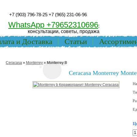
+7 (903) 796-78-25
+7 (965) 231-06-96
WhatsApp +79652310696
:
консультации, советы, продажа
лата и Доставка
Статьи
Ассортиме
Ceracasa
»
Monterrey
» Monterrey B
Ceracasa Monterrey Monte
На
Т
Ра
Ед
Це