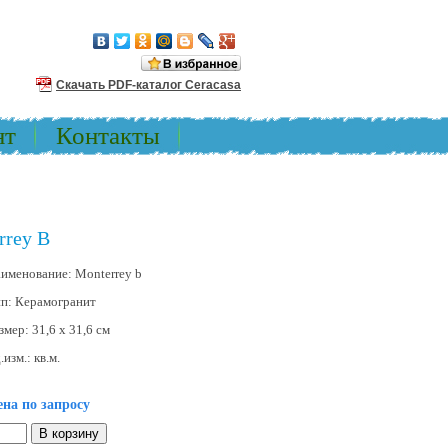
Скачать PDF-каталог Ceracasa
нт
Контакты
rrey B
именование:
Monterrey b
ип:
Керамогранит
змер:
31,6 x 31,6 см
.изм.:
кв.м.
на по запросу