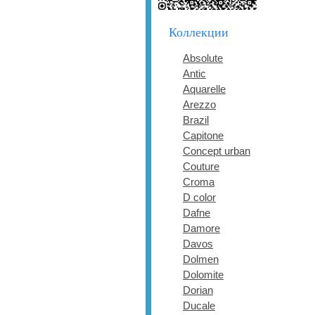
Коллекции
Absolute
Antic
Aquarelle
Arezzo
Brazil
Capitone
Concept urban
Couture
Croma
D color
Dafne
Damore
Davos
Dolmen
Dolomite
Dorian
Ducale