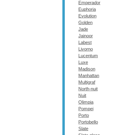
Emperador
Euphoria
Evolution
Golden
Jade
Jainoor
Labest
Livorno
Lucentum
Luxe
Madison
Manhattan
Multigraf
North-nuit
Nuit
Olimpia
Pompei
Porto
Portobello
Slate