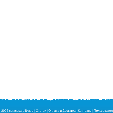
- 2026
ceracasa-plitka.ru
|
Статьи
|
Оплата и Доставка
|
Контакты
|
Пользовател