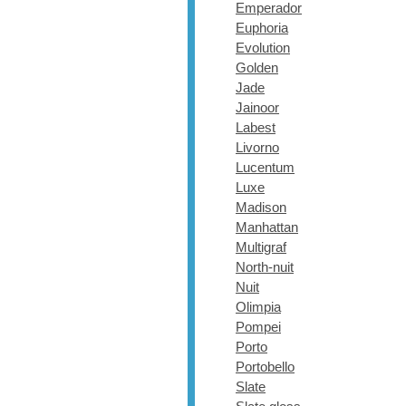
Emperador
Euphoria
Evolution
Golden
Jade
Jainoor
Labest
Livorno
Lucentum
Luxe
Madison
Manhattan
Multigraf
North-nuit
Nuit
Olimpia
Pompei
Porto
Portobello
Slate