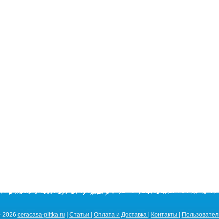
- 2026
ceracasa-plitka.ru
|
Статьи
|
Оплата и Доставка
|
Контакты
|
Пользовател