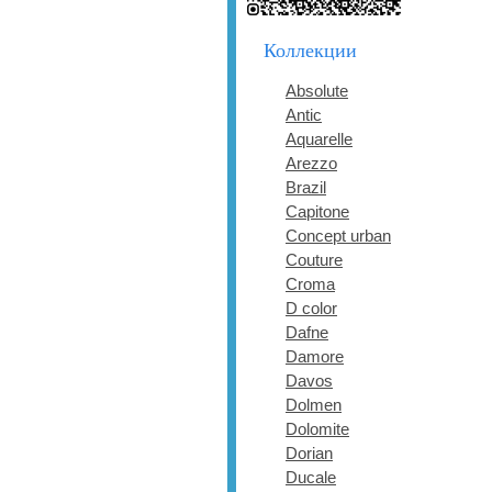
Коллекции
Absolute
Antic
Aquarelle
Arezzo
Brazil
Capitone
Concept urban
Couture
Croma
D color
Dafne
Damore
Davos
Dolmen
Dolomite
Dorian
Ducale