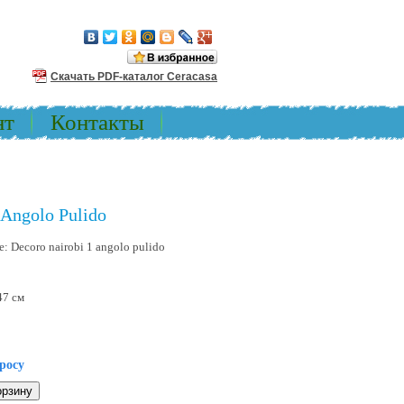
Скачать PDF-каталог Ceracasa
нт
Контакты
 Angolo Pulido
е:
Decoro nairobi 1 angolo pulido
47 см
росу