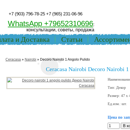
+7 (903) 796-78-25
+7 (965) 231-06-96
WhatsApp +79652310696
:
консультации, советы, продажа
лата и Доставка
Статьи
Ассортиме
Ceracasa
»
Nairobi
» Decoro Nairobi 1 Angolo Pulido
Ceracasa Nairobi Decoro Nairobi 1
Наименовани
Тип:
Декор
Размер:
47 x 
Ед.изм.:
шт.
Цена по зап