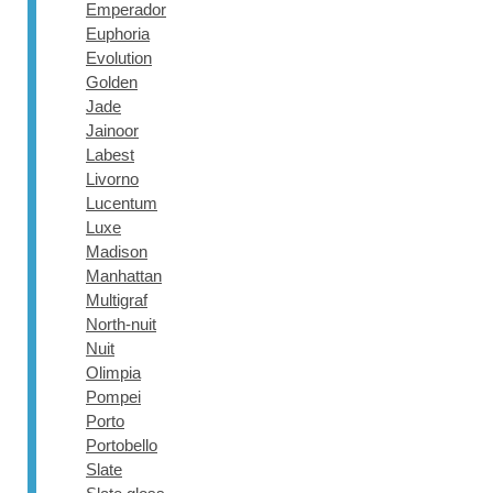
Emperador
Euphoria
Evolution
Golden
Jade
Jainoor
Labest
Livorno
Lucentum
Luxe
Madison
Manhattan
Multigraf
North-nuit
Nuit
Olimpia
Pompei
Porto
Portobello
Slate