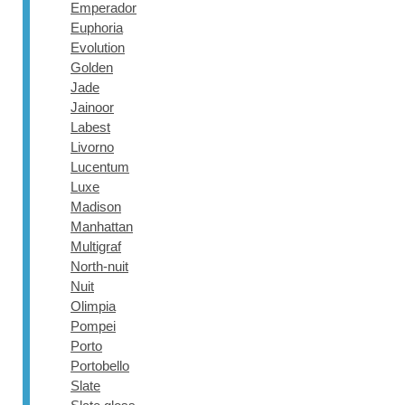
Emperador
Euphoria
Evolution
Golden
Jade
Jainoor
Labest
Livorno
Lucentum
Luxe
Madison
Manhattan
Multigraf
North-nuit
Nuit
Olimpia
Pompei
Porto
Portobello
Slate