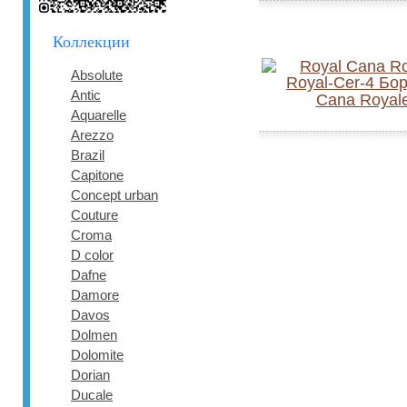
Коллекции
Absolute
Antic
Cana Royal
Aquarelle
Arezzo
Brazil
Capitone
Concept urban
Couture
Croma
D color
Dafne
Damore
Davos
Dolmen
Dolomite
Dorian
Ducale