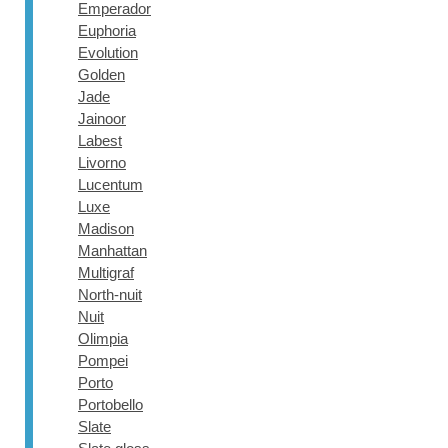
Emperador
Euphoria
Evolution
Golden
Jade
Jainoor
Labest
Livorno
Lucentum
Luxe
Madison
Manhattan
Multigraf
North-nuit
Nuit
Olimpia
Pompei
Porto
Portobello
Slate