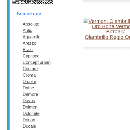
Коллекции
Absolute
Antic
Aquarelle
Olambrillo Regio O
Arezzo
Brazil
Capitone
Concept urban
Couture
Croma
D color
Dafne
Damore
Davos
Dolmen
Dolomite
Dorian
Ducale