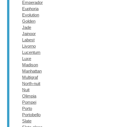
Emperador
Euphoria
Evolution
Golden
Jade
Jainoor
Labest
Livorno
Lucentum
Luxe
Madison
Manhattan
Multigraf
North-nuit
Nuit
Olimpia
Pompei
Porto
Portobello
Slate