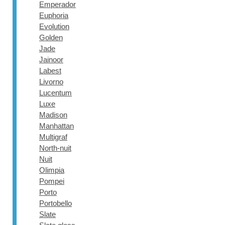
Emperador
Euphoria
Evolution
Golden
Jade
Jainoor
Labest
Livorno
Lucentum
Luxe
Madison
Manhattan
Multigraf
North-nuit
Nuit
Olimpia
Pompei
Porto
Portobello
Slate