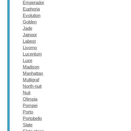
Emperador
Euphoria
Evolution
Golden
Jade
Jainoor
Labest
Livorno
Lucentum
Luxe
Madison
Manhattan
Multigraf
North-nuit
Nuit
Olimpia
Pompei
Porto
Portobello
Slate