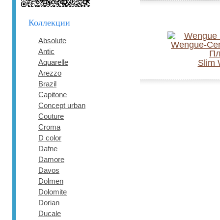
Коллекции
Absolute
Antic
Aquarelle
Slim
Arezzo
Brazil
Capitone
Concept urban
Couture
Croma
D color
Dafne
Damore
Davos
Dolmen
Dolomite
Dorian
Ducale